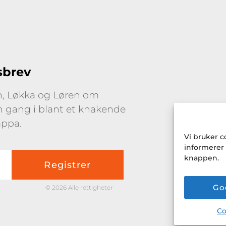
sbrev
yn, Løkka og Løren om
en gang i blant et knakende
appa.
Vi bruker c
informerer
knappen.
Go
© 2026 Alle rettigheter
Co