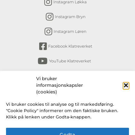
Instagram Løkka
Instagram Bryn
Instagram Løren
Facebook Klatreverket
YouTube Klatreverket
Abonner på nyhetsbrev
Vi bruker
informasjonskapsler
Få nyheter fra Klatreverket Torshov, Bryn,
(cookies)
Løkka og Løren om arrangementer, kurs,
Vi bruker cookies til analyse og til markedsføring.
endringer i rutiner og en gang i blant et
"Cookie Policy" informerer om den faktiske bruken.
knakende godt tilbud fra Klatresjappa.
Klikk på lenken under Godta-knappen.
Godta