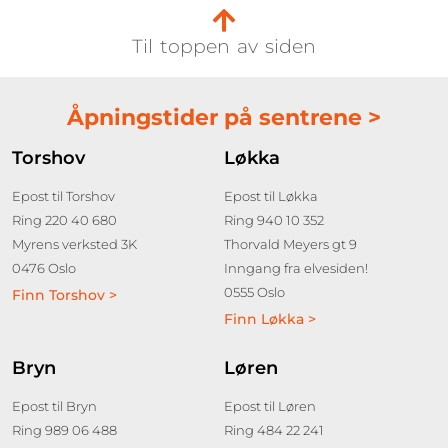
Til toppen av siden
Åpningstider på sentrene >
Torshov
Løkka
Epost til Torshov
Epost til Løkka
Ring 220 40 680
Ring 940 10 352
Myrens verksted 3K
Thorvald Meyers gt 9
0476 Oslo
Inngang fra elvesiden!
0555 Oslo
Finn Torshov >
Finn Løkka >
Bryn
Løren
Epost til Bryn
Epost til Løren
Ring 989 06 488
Ring 484 22 241