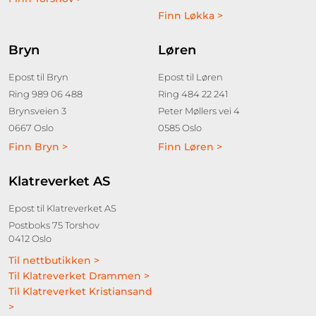
Finn Løkka >
Bryn
Løren
Epost til Bryn
Epost til Løren
Ring 989 06 488
Ring 484 22 241
Brynsveien 3
Peter Møllers vei 4
0667 Oslo
0585 Oslo
Finn Bryn >
Finn Løren >
Klatreverket AS
Epost til Klatreverket AS
Postboks 75 Torshov
0412 Oslo
Til nettbutikken >
Til Klatreverket Drammen >
Til Klatreverket Kristiansand
>