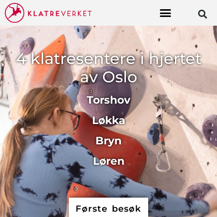
4 klatresentere i hjertet
av Oslo
Torshov
Løkka
Bryn
Løren
Første besøk