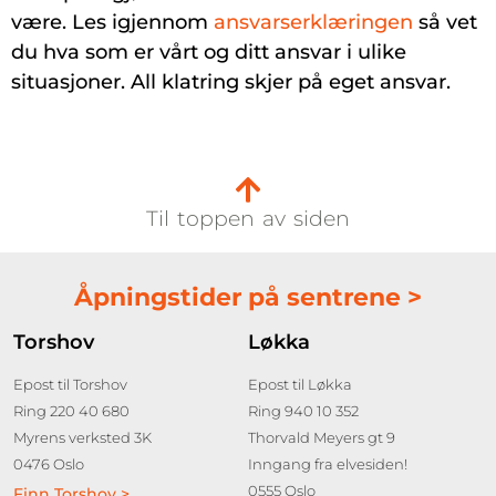
være. Les igjennom
ansvarserklæringen
så vet
du hva som er vårt og ditt ansvar i ulike
situasjoner. All klatring skjer på eget ansvar.
Til toppen av siden
Åpningstider på sentrene >
Torshov
Løkka
Epost til Torshov
Epost til Løkka
Ring 220 40 680
Ring 940 10 352
Myrens verksted 3K
Thorvald Meyers gt 9
0476 Oslo
Inngang fra elvesiden!
0555 Oslo
Finn Torshov >