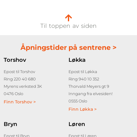
Til toppen av siden
Åpningstider på sentrene >
Torshov
Løkka
Epost til Torshov
Epost til Løkka
Ring 220 40 680
Ring 940 10 352
Myrens verksted 3K
Thorvald Meyers gt 9
0476 Oslo
Inngang fra elvesiden!
0555 Oslo
Finn Torshov >
Finn Løkka >
Bryn
Løren
Epost til Bryn
Epost til Løren