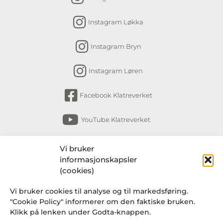
Instagram Løkka
Instagram Bryn
Instagram Løren
Facebook Klatreverket
YouTube Klatreverket
Abonner på nyhetsbrev
Vi bruker
informasjonskapsler
Få nyheter fra Klatreverket Torshov, Bryn,
(cookies)
Løkka og Løren om arrangementer, kurs,
Vi bruker cookies til analyse og til markedsføring.
endringer i rutiner og en gang i blant et
"Cookie Policy" informerer om den faktiske bruken.
knakende godt tilbud fra Klatresjappa.
Klikk på lenken under Godta-knappen.