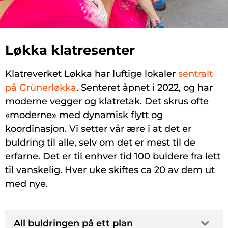
All buldring på
Løkka klatresenter
ett plan
Klatreverket Løkka har luftige lokaler
sentralt
på Grünerløkka
. Senteret åpnet i 2022, og har
moderne vegger og klatretak. Det skrus ofte
«moderne» med dynamisk flytt og
koordinasjon. Vi setter vår ære i at det er
buldring til alle, selv om det er mest til de
erfarne. Det er til enhver tid 100 buldere fra lett
til vanskelig. Hver uke skiftes ca 20 av dem ut
med nye.
All buldringen på ett plan