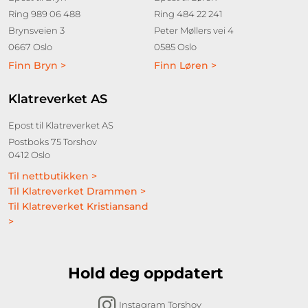
Ring 989 06 488
Ring 484 22 241
Brynsveien 3
Peter Møllers vei 4
0667 Oslo
0585 Oslo
Finn Bryn >
Finn Løren >
Klatreverket AS
Epost til Klatreverket AS
Postboks 75 Torshov
0412 Oslo
Til nettbutikken >
Til Klatreverket Drammen >
Til Klatreverket Kristiansand
>
Hold deg oppdatert
Instagram Torshov