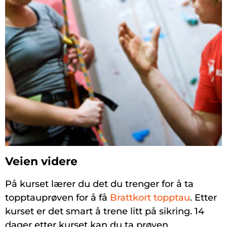
Veien videre
På kurset lærer du det du trenger for å ta
topptauprøven for å få
Brattkort topptau
. Etter
kurset er det smart å trene litt på sikring. 14
dager etter kurset kan du ta prøven.