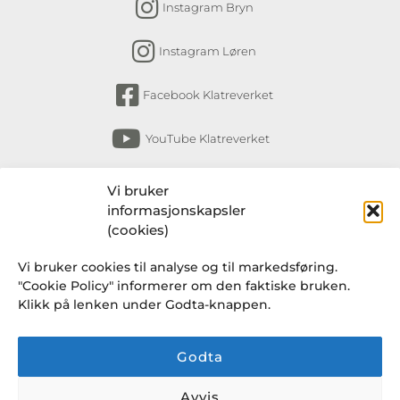
Instagram Bryn
Instagram Løren
Facebook Klatreverket
YouTube Klatreverket
Abonner på nyhetsbrev
Vi bruker
informasjonskapsler
Få nyheter fra Klatreverket Torshov, Bryn,
(cookies)
Løkka og Løren om arrangementer, kurs,
Vi bruker cookies til analyse og til markedsføring.
endringer i rutiner og en gang i blant et
"Cookie Policy" informerer om den faktiske bruken.
knakende godt tilbud fra Klatresjappa.
Klikk på lenken under Godta-knappen.
Godta
Avvis