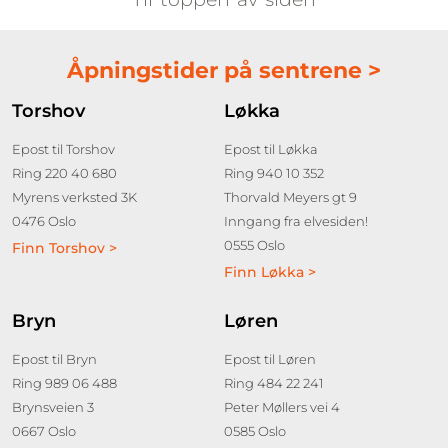
Åpningstider på sentrene >
Torshov
Løkka
Epost til Torshov
Epost til Løkka
Ring 220 40 680
Ring 940 10 352
Myrens verksted 3K
Thorvald Meyers gt 9
0476 Oslo
Inngang fra elvesiden!
0555 Oslo
Finn Torshov >
Finn Løkka >
Bryn
Løren
Epost til Bryn
Epost til Løren
Ring 989 06 488
Ring 484 22 241
Brynsveien 3
Peter Møllers vei 4
0667 Oslo
0585 Oslo