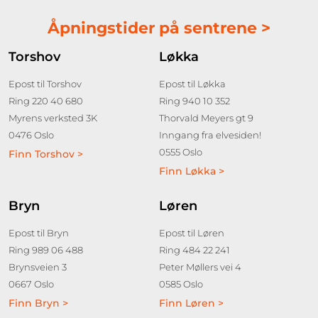
Åpningstider på sentrene >
Torshov
Løkka
Epost til Torshov
Epost til Løkka
Ring 220 40 680
Ring 940 10 352
Myrens verksted 3K
Thorvald Meyers gt 9
0476 Oslo
Inngang fra elvesiden!
0555 Oslo
Finn Torshov >
Finn Løkka >
Bryn
Løren
Epost til Bryn
Epost til Løren
Ring 989 06 488
Ring 484 22 241
Brynsveien 3
Peter Møllers vei 4
0667 Oslo
0585 Oslo
Finn Bryn >
Finn Løren >