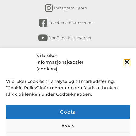
Instagram Løren
Facebook Klatreverket
YouTube Klatreverket
Abonner på nyhetsbrev
Vi bruker
informasjonskapsler
Få nyheter fra Klatreverket Torshov, Bryn,
(cookies)
Løkka og Løren om arrangementer, kurs,
Vi bruker cookies til analyse og til markedsføring.
endringer i rutiner og en gang i blant et
"Cookie Policy" informerer om den faktiske bruken.
knakende godt tilbud fra Klatresjappa.
Klikk på lenken under Godta-knappen.
Godta
Avvis