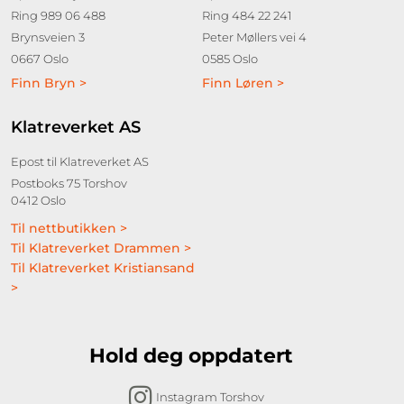
Ring 989 06 488
Ring 484 22 241
Brynsveien 3
Peter Møllers vei 4
0667 Oslo
0585 Oslo
Finn Bryn >
Finn Løren >
Klatreverket AS
Epost til Klatreverket AS
Postboks 75 Torshov
0412 Oslo
Til nettbutikken >
Til Klatreverket Drammen >
Til Klatreverket Kristiansand
>
Hold deg oppdatert
Instagram Torshov