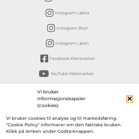
Instagram Løkka
Instagram Bryn
Instagram Løren
Facebook Klatreverket
YouTube Klatreverket
Abonner på nyhetsbrev
Vi bruker
informasjonskapsler
Få nyheter fra Klatreverket Torshov, Bryn,
(cookies)
Løkka og Løren om arrangementer, kurs,
Vi bruker cookies til analyse og til markedsføring.
endringer i rutiner og en gang i blant et
"Cookie Policy" informerer om den faktiske bruken.
knakende godt tilbud fra Klatresjappa.
Klikk på lenken under Godta-knappen.