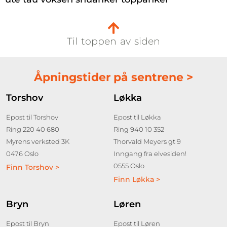
Til toppen av siden
Åpningstider på sentrene >
Torshov
Løkka
Epost til Torshov
Epost til Løkka
Ring 220 40 680
Ring 940 10 352
Myrens verksted 3K
Thorvald Meyers gt 9
0476 Oslo
Inngang fra elvesiden!
0555 Oslo
Finn Torshov >
Finn Løkka >
Bryn
Løren
Epost til Bryn
Epost til Løren