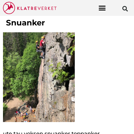
Snuanker
ute tau voksen snuanker toppanker