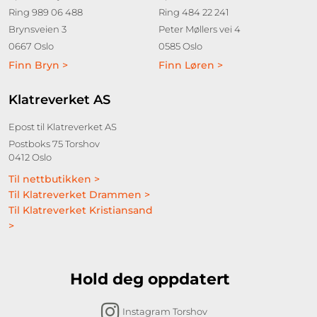
Ring 989 06 488
Ring 484 22 241
Brynsveien 3
Peter Møllers vei 4
0667 Oslo
0585 Oslo
Finn Bryn >
Finn Løren >
Klatreverket AS
Epost til Klatreverket AS
Postboks 75 Torshov
0412 Oslo
Til nettbutikken >
Til Klatreverket Drammen >
Til Klatreverket Kristiansand
>
Hold deg oppdatert
Instagram Torshov