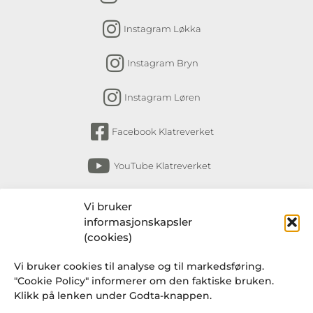
Instagram Løkka
Instagram Bryn
Instagram Løren
Facebook Klatreverket
YouTube Klatreverket
Abonner på nyhetsbrev
Vi bruker
informasjonskapsler
Få nyheter fra Klatreverket Torshov, Bryn,
(cookies)
Løkka og Løren om arrangementer, kurs,
Vi bruker cookies til analyse og til markedsføring.
endringer i rutiner og en gang i blant et
"Cookie Policy" informerer om den faktiske bruken.
knakende godt tilbud fra Klatresjappa.
Klikk på lenken under Godta-knappen.