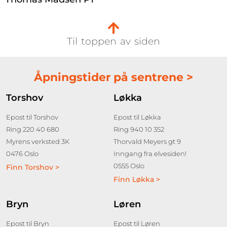
Til toppen av siden
Åpningstider på sentrene >
Torshov
Løkka
Epost til Torshov
Epost til Løkka
Ring 220 40 680
Ring 940 10 352
Myrens verksted 3K
Thorvald Meyers gt 9
0476 Oslo
Inngang fra elvesiden!
0555 Oslo
Finn Torshov >
Finn Løkka >
Bryn
Løren
Epost til Bryn
Epost til Løren