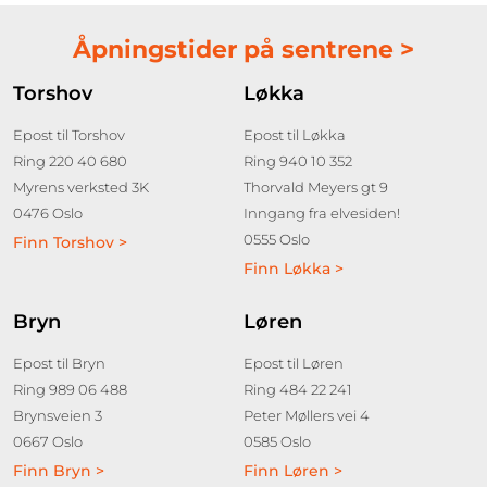
Åpningstider på sentrene >
Torshov
Løkka
Epost til Torshov
Epost til Løkka
Ring 220 40 680
Ring 940 10 352
Myrens verksted 3K
Thorvald Meyers gt 9
0476 Oslo
Inngang fra elvesiden!
0555 Oslo
Finn Torshov >
Finn Løkka >
Bryn
Løren
Epost til Bryn
Epost til Løren
Ring 989 06 488
Ring 484 22 241
Brynsveien 3
Peter Møllers vei 4
0667 Oslo
0585 Oslo
Finn Bryn >
Finn Løren >