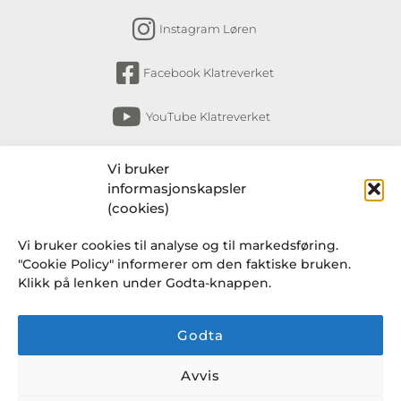
Instagram Løren
Facebook Klatreverket
YouTube Klatreverket
Abonner på nyhetsbrev
Vi bruker
informasjonskapsler
Få nyheter fra Klatreverket Torshov, Bryn,
(cookies)
Løkka og Løren om arrangementer, kurs,
Vi bruker cookies til analyse og til markedsføring.
endringer i rutiner og en gang i blant et
"Cookie Policy" informerer om den faktiske bruken.
knakende godt tilbud fra Klatresjappa.
Klikk på lenken under Godta-knappen.
Godta
Avvis