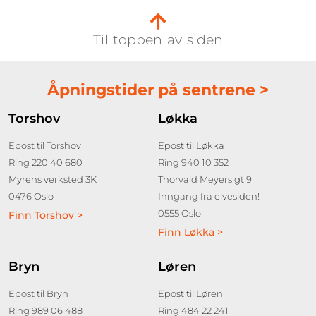
Til toppen av siden
Åpningstider på sentrene >
Torshov
Løkka
Epost til Torshov
Epost til Løkka
Ring 220 40 680
Ring 940 10 352
Myrens verksted 3K
Thorvald Meyers gt 9
0476 Oslo
Inngang fra elvesiden!
0555 Oslo
Finn Torshov >
Finn Løkka >
Bryn
Løren
Epost til Bryn
Epost til Løren
Ring 989 06 488
Ring 484 22 241