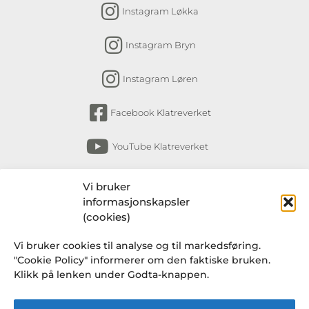
Instagram Løkka
Instagram Bryn
Instagram Løren
Facebook Klatreverket
YouTube Klatreverket
Abonner på nyhetsbrev
Vi bruker
informasjonskapsler
Få nyheter fra Klatreverket Torshov, Bryn,
(cookies)
Løkka og Løren om arrangementer, kurs,
Vi bruker cookies til analyse og til markedsføring.
endringer i rutiner og en gang i blant et
"Cookie Policy" informerer om den faktiske bruken.
knakende godt tilbud fra Klatresjappa.
Klikk på lenken under Godta-knappen.