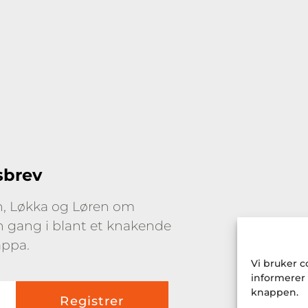
sbrev
yn, Løkka og Løren om
en gang i blant et knakende
appa.
Vi bruker c
informerer
knappen.