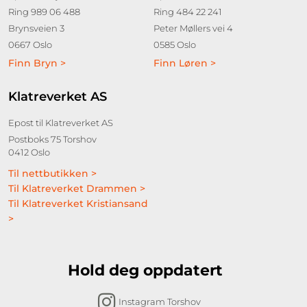
Ring 989 06 488
Ring 484 22 241
Brynsveien 3
Peter Møllers vei 4
0667 Oslo
0585 Oslo
Finn Bryn >
Finn Løren >
Klatreverket AS
Epost til Klatreverket AS
Postboks 75 Torshov
0412 Oslo
Til nettbutikken >
Til Klatreverket Drammen >
Til Klatreverket Kristiansand
>
Hold deg oppdatert
Instagram Torshov