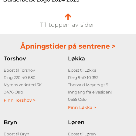
Til toppen av siden
Åpningstider på sentrene >
Torshov
Løkka
Epost til Torshov
Epost til Løkka
Ring 220 40 680
Ring 940 10 352
Myrens verksted 3K
Thorvald Meyers gt 9
0476 Oslo
Inngang fra elvesiden!
0555 Oslo
Finn Torshov >
Finn Løkka >
Bryn
Løren
Epost til Bryn
Epost til Løren