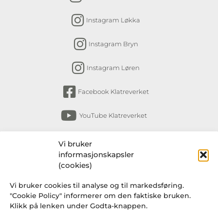
Instagram Løkka
Instagram Bryn
Instagram Løren
Facebook Klatreverket
YouTube Klatreverket
Abonner på nyhetsbrev
Vi bruker
informasjonskapsler
Få nyheter fra Klatreverket Torshov, Bryn,
(cookies)
Løkka og Løren om arrangementer, kurs,
Vi bruker cookies til analyse og til markedsføring.
endringer i rutiner og en gang i blant et
"Cookie Policy" informerer om den faktiske bruken.
knakende godt tilbud fra Klatresjappa.
Klikk på lenken under Godta-knappen.