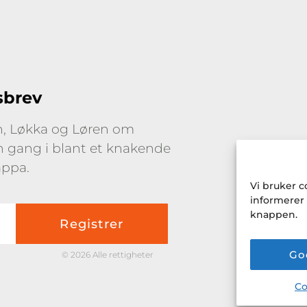
sbrev
yn, Løkka og Løren om
en gang i blant et knakende
appa.
Vi bruker c
informerer
knappen.
Go
© 2026 Alle rettigheter
Co