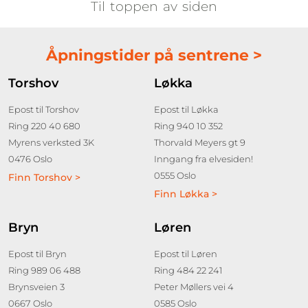
Til toppen av siden
Åpningstider på sentrene >
Torshov
Løkka
Epost til Torshov
Epost til Løkka
Ring 220 40 680
Ring 940 10 352
Myrens verksted 3K
Thorvald Meyers gt 9
0476 Oslo
Inngang fra elvesiden!
0555 Oslo
Finn Torshov >
Finn Løkka >
Bryn
Løren
Epost til Bryn
Epost til Løren
Ring 989 06 488
Ring 484 22 241
Brynsveien 3
Peter Møllers vei 4
0667 Oslo
0585 Oslo