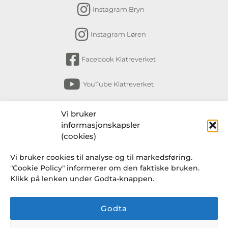
Instagram Bryn
Instagram Løren
Facebook Klatreverket
YouTube Klatreverket
Abonner på nyhetsbrev
Vi bruker
informasjonskapsler
Få nyheter fra Klatreverket Torshov, Bryn,
(cookies)
Løkka og Løren om arrangementer, kurs,
Vi bruker cookies til analyse og til markedsføring.
endringer i rutiner og en gang i blant et
"Cookie Policy" informerer om den faktiske bruken.
knakende godt tilbud fra Klatresjappa.
Klikk på lenken under Godta-knappen.
Godta